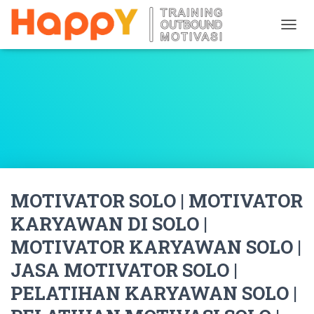
T
O
G
G
L
E
N
A
V
I
G
A
MOTIVATOR SOLO | MOTIVATOR
T
I
KARYAWAN DI SOLO |
O
N
MOTIVATOR KARYAWAN SOLO |
JASA MOTIVATOR SOLO |
PELATIHAN KARYAWAN SOLO |