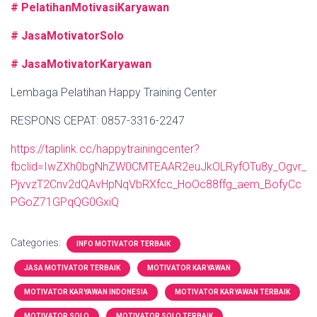
# PelatihanMotivasiKaryawan
# JasaMotivatorSolo
# JasaMotivatorKaryawan
Lembaga Pelatihan Happy Training Center
RESPONS CEPAT: 0857-3316-2247
https://taplink.cc/happytrainingcenter?
fbclid=IwZXh0bgNhZW0CMTEAAR2euJkOLRyfOTu8y_Ogvr_
PjvvzT2Cnv2dQAvHpNqVbRXfcc_HoOc88ffg_aem_BofyCc
PGoZ71GPqQG0GxiQ
Categories:
INFO MOTIVATOR TERBAIK
JASA MOTIVATOR TERBAIK
MOTIVATOR KARYAWAN
MOTIVATOR KARYAWAN INDONESIA
MOTIVATOR KARYAWAN TERBAIK
MOTIVATOR SOLO
MOTIVATOR SOLO TERBAIK