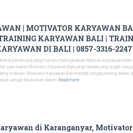
WAN | MOTIVATOR KARYAWAN BALI
 TRAINING KARYAWAN BALI | TRAI
KARYAWAN DI BALI | 0857-3316-2247
ainer & pembicara yang mampu meningkatkan Motivasi karyawansalah 
salah satu trainer Motivator Karyawan Bali yang handal yang sudah sa
ng motivasi. Motivator Karyawan Bali menjadi sangat penting dalam d
njadi sangat dibutuhkan dalam
Read more
Karyawan di Karanganyar, Motivator