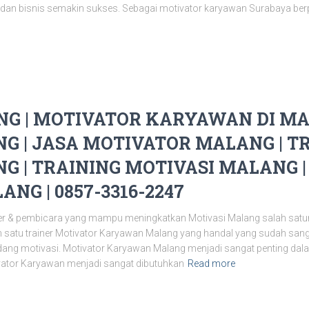
i dan bisnis semakin sukses. Sebagai motivator karyawan Surabaya be
G | MOTIVATOR KARYAWAN DI MA
 | JASA MOTIVATOR MALANG | T
 | TRAINING MOTIVASI MALANG |
NG | 0857-3316-2247
ner & pembicara yang mampu meningkatkan Motivasi Malang salah satu
h satu trainer Motivator Karyawan Malang yang handal yang sudah sa
ang motivasi. Motivator Karyawan Malang menjadi sangat penting dal
vator Karyawan menjadi sangat dibutuhkan
Read more