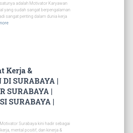
satunya adalah Motivator Karyawan
dal yang sudah sangat berpengalaman
i sangat penting dalam dunia kerja
more
 Kerja &
 DI SURABAYA |
R SURABAYA |
I SURABAYA |
Motivator Surabaya kini hadir sebagai
ja, mental positif, dan kinerja &