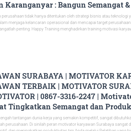
n Karanganyar : Bangun Semangat 
 perusahaan tidak hanya ditentukan oleh strategi bisnis atau teknologi 
alam menjaga kelancaran operasional dan mencapai target perusahaan
ngatlah penting. Happy Training menghadirkan training motivasi karya
WAN SURABAYA | MOTIVATOR KA
WAN TERBAIK | MOTIVATOR SURAB
IVATOR | 0867-3316-2247 | Motiva
pat Tingkatkan Semangat dan Produk
tengah tantangan dunia kerja yang semakin kompetitif, sangat dibutu
ah perusahaan. Di sinilah peran motivator karyawan Surabaya sangat
if, dan meningkatkan produktivitas tim Anda melalui Pelatihan yang b