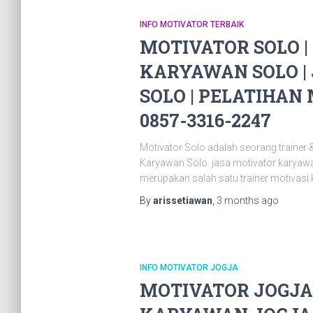
INFO MOTIVATOR TERBAIK
MOTIVATOR SOLO |
KARYAWAN SOLO |
SOLO | PELATIHAN 
0857-3316-2247
Motivator Solo adalah seorang trainer
Karyawan Solo. jasa motivator karyawan
merupakan salah satu trainer motivas
By
arissetiawan
,
3 months
ago
INFO MOTIVATOR JOGJA
MOTIVATOR JOGJA 