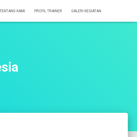
TENTANG KAMI
PROFIL TRAINER
GALERI KEGIATAN
sia