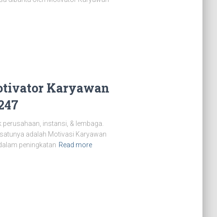
otivator Karyawan
247
 perusahaan, instansi, & lembaga.
 satunya adalah Motivasi Karyawan
 dalam peningkatan
Read more