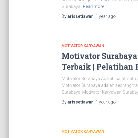
Surabaya.
Read more
By
arissetiawan
,
1 year
ago
MOTIVATOR KARYAWAN
Motivator Surabaya
Terbaik | Pelatihan
Motivator Surabaya Adalah salah satu 
Motivator Surabaya adalah seorang tr
Surabaya. Motivator Karyawan Surabay
By
arissetiawan
,
1 year
ago
MOTIVATOR KARYAWAN