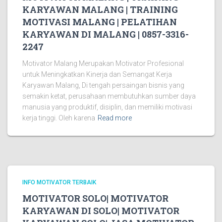
KARYAWAN MALANG | TRAINING
MOTIVASI MALANG | PELATIHAN
KARYAWAN DI MALANG | 0857-3316-
2247
Motivator Malang Merupakan Motivator Profesional
untuk Meningkatkan Kinerja dan Semangat Kerja
Karyawan Malang, Di tengah persaingan bisnis yang
semakin ketat, perusahaan membutuhkan sumber daya
manusia yang produktif, disiplin, dan memiliki motivasi
kerja tinggi. Oleh karena
Read more
INFO MOTIVATOR TERBAIK
MOTIVATOR SOLO| MOTIVATOR
KARYAWAN DI SOLO| MOTIVATOR