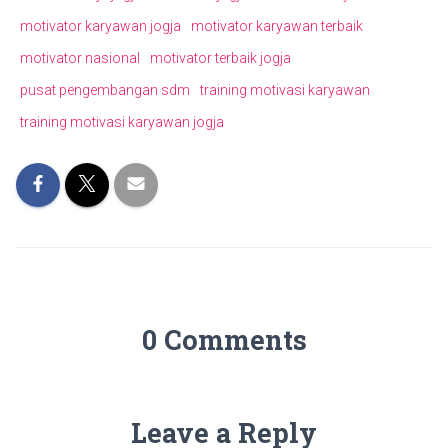
motivator karyawan jogja
motivator karyawan terbaik
motivator nasional
motivator terbaik jogja
pusat pengembangan sdm
training motivasi karyawan
training motivasi karyawan jogja
0 Comments
Leave a Reply