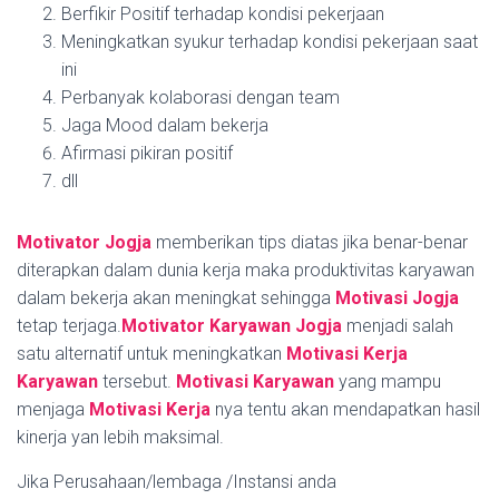
Berfikir Positif terhadap kondisi pekerjaan
Meningkatkan syukur terhadap kondisi pekerjaan saat
ini
Perbanyak kolaborasi dengan team
Jaga Mood dalam bekerja
Afirmasi pikiran positif
dll
Motivator Jogja
memberikan tips diatas jika benar-benar
diterapkan dalam dunia kerja maka produktivitas karyawan
dalam bekerja akan meningkat sehingga
Motivasi Jogja
tetap terjaga.
Motivator Karyawan Jogja
menjadi salah
satu alternatif untuk meningkatkan
Motivasi Kerja
Karyawan
tersebut.
Motivasi Karyawan
yang mampu
menjaga
Motivasi Kerja
nya tentu akan mendapatkan hasil
kinerja yan lebih maksimal.
Jika Perusahaan/lembaga /Instansi anda