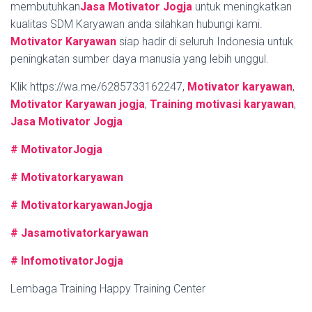
membutuhkan
Jasa Motivator Jogja
untuk meningkatkan
kualitas SDM Karyawan anda silahkan hubungi kami.
Motivator Karyawan
siap hadir di seluruh Indonesia untuk
peningkatan sumber daya manusia yang lebih unggul.
Klik https://wa.me/6285733162247,
Motivator karyawan
,
Motivator Karyawan jogja
,
Training motivasi karyawan
,
Jasa Motivator Jogja
# MotivatorJogja
# Motivatorkaryawan
# MotivatorkaryawanJogja
# Jasamotivatorkaryawan
# InfomotivatorJogja
Lembaga Training Happy Training Center