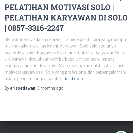
PELATIHAN MOTIVASI SOLO |
PELATIHAN KARYAWAN DI SOLO
| 0857-3316-2247
Motivator Solo adalah seorang trainer & pembicara yang mampu
meningkatkan kualitas kinerja karyawan Solo salah satunya
adalah Motivator Karyawan Solo. jasa motivator karyawan Solo
kini semakin dibutuhkan oleh berbagai perusahaan, instansi,
hingga organisasi. Motivator Solo merupakan salah satu trainer
motivasi karyawan di Solo yang profesional dan berpengalaman
dalam pengembangan sumber
Read more
By
arissetiawan
,
3 months
ago