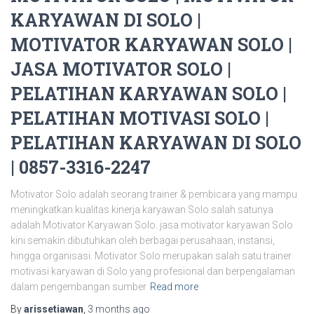
KARYAWAN DI SOLO |
MOTIVATOR KARYAWAN SOLO |
JASA MOTIVATOR SOLO |
PELATIHAN KARYAWAN SOLO |
PELATIHAN MOTIVASI SOLO |
PELATIHAN KARYAWAN DI SOLO
| 0857-3316-2247
Motivator Solo adalah seorang trainer & pembicara yang mampu
meningkatkan kualitas kinerja karyawan Solo salah satunya
adalah Motivator Karyawan Solo. jasa motivator karyawan Solo
kini semakin dibutuhkan oleh berbagai perusahaan, instansi,
hingga organisasi. Motivator Solo merupakan salah satu trainer
motivasi karyawan di Solo yang profesional dan berpengalaman
dalam pengembangan sumber
Read more
By
arissetiawan
,
3 months
ago