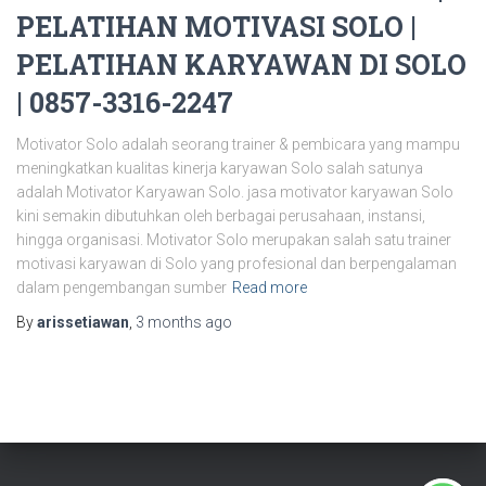
PELATIHAN MOTIVASI SOLO |
PELATIHAN KARYAWAN DI SOLO
| 0857-3316-2247
Motivator Solo adalah seorang trainer & pembicara yang mampu
meningkatkan kualitas kinerja karyawan Solo salah satunya
adalah Motivator Karyawan Solo. jasa motivator karyawan Solo
kini semakin dibutuhkan oleh berbagai perusahaan, instansi,
hingga organisasi. Motivator Solo merupakan salah satu trainer
motivasi karyawan di Solo yang profesional dan berpengalaman
dalam pengembangan sumber
Read more
By
arissetiawan
,
3 months
ago