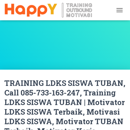
T
O
G
G
L
E
N
A
V
I
G
A
TRAINING LDKS SISWA TUBAN,
T
I
Call 085-733-163-247, Training
O
N
LDKS SISWA TUBAN | Motivator
LDKS SISWA Terbaik, Motivasi
LDKS SISWA, Motivator TUBAN