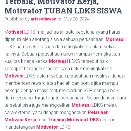
Terbaik, Motivator Kerja,
Motivator TUBAN LDKS SISWA
Published by
arissetiawan
on
May 28, 2024
M
otivasi
LDKS
menjadi salah satu kebutuhan yang harus
dipenuhi oleh seorang siswa sebuah perusahaan.
Motivasi
LDKS harus selalu dijaga dan ditingkatkan dalam setiap
harinya. Sebuah perusahaan akan mampu meningkatkan
kualitas kinerja ketika
Motivasi
LDKS tersebut baik.
Terdapat berbagai macam cara untuk meningkatkan
Motivasi
LDKS dalam sebuah perusahaan misalnya dengan
memberikan reward atau hadiah dan bonus jika mampu
bekerja dengan maksimal, mejalankan SOP dengan baik
dan mencapai target suatu perusahaan. Selain dengan cara
tersebut bisa juga meningkatkan
Motivasi
LDKS melalui
cara external yaitu dengan mengadakan
Pelatihan
Motivasi Kerja
atau
Training Motivasi LDKS
dengan
mendatangkan
Motivator
LDKS.