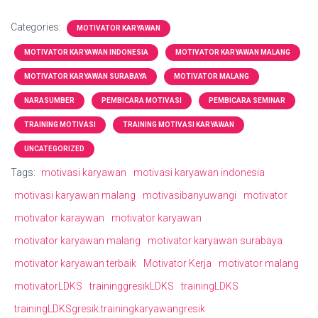
Categories:
MOTIVATOR KARYAWAN
MOTIVATOR KARYAWAN INDONESIA
MOTIVATOR KARYAWAN MALANG
MOTIVATOR KARYAWAN SURABAYA
MOTIVATOR MALANG
NARASUMBER
PEMBICARA MOTIVASI
PEMBICARA SEMINAR
TRAINING MOTIVASI
TRAINING MOTIVASI KARYAWAN
UNCATEGORIZED
Tags:
motivasi karyawan
motivasi karyawan indonesia
motivasi karyawan malang
motivasibanyuwangi
motivator
motivator karaywan
motivator karyawan
motivator karyawan malang
motivator karyawan surabaya
motivator karyawan terbaik
Motivator Kerja
motivator malang
motivatorLDKS
traininggresikLDKS
trainingLDKS
trainingLDKSgresik.trainingkaryawangresik