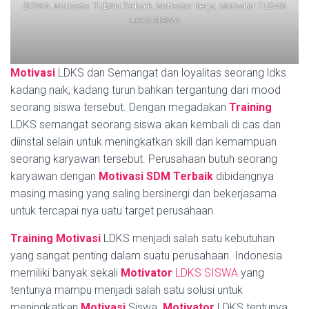
SISWA, Motivator TUBAN Terbaik, Motivator Kerja, Motivator TUBAN
LDKS SISWA
Motivasi
LDKS dan Semangat dan loyalitas seorang ldks
kadang naik, kadang turun bahkan tergantung dari mood
seorang siswa tersebut. Dengan megadakan
Training
LDKS semangat seorang siswa akan kembali di cas dan
diinstal selain untuk meningkatkan skill dan kemampuan
seorang karyawan tersebut. Perusahaan butuh seorang
karyawan dengan
Motivasi SDM Terbaik
dibidangnya
masing masing yang saling bersinergi dan bekerjasama
untuk tercapai nya uatu target perusahaan.
Training Motivasi
LDKS menjadi salah satu kebutuhan
yang sangat penting dalam suatu perusahaan. Indonesia
memiliki banyak sekali
Motivator
LDKS SISWA
yang
tentunya mampu menjadi salah satu solusi untuk
meningkatkan
Motivasi
Siswa.
Motivator
LDKS tentunya