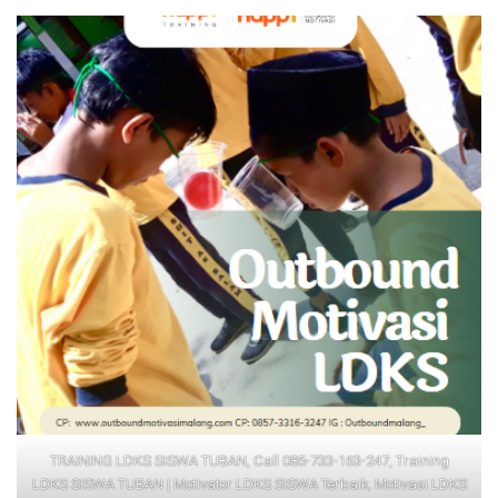
TRAINING LDKS SISWA TUBAN, Call 085-733-163-247, Training
LDKS SISWA TUBAN | Motivator LDKS SISWA Terbaik, Motivasi LDKS