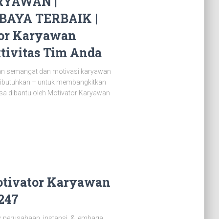
RYAWAN |
AYA TERBAIK |
tor Karyawan
tivitas Tim Anda
hkan semangat dan motivasi karyawan
 dibutuhkan – untuk membangkitkan
isa dibantu oleh Motivator Karyawan
otivator Karyawan
247
 perusahaan, instansi, & lembaga.