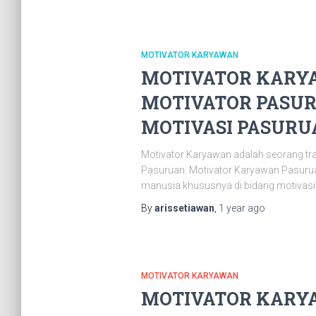
MOTIVATOR KARYAWAN
MOTIVATOR KARYA
MOTIVATOR PASUR
MOTIVASI PASURUAN
Motivator Karyawan adalah seorang tr
Pasuruan. Motivator Karyawan Pasurua
manusia khususnya di bidang motivasi.
By
arissetiawan
,
1 year
ago
MOTIVATOR KARYAWAN
MOTIVATOR KARYA