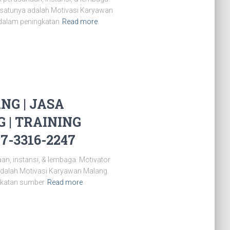
 satunya adalah Motivasi Karyawan
 dalam peningkatan
Read more
G | JASA
| TRAINING
7-3316-2247
n, instansi, & lembaga. Motivator
dalah Motivasi Karyawan Malang.
gkatan sumber
Read more