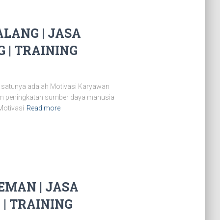
LANG | JASA
| TRAINING
 satunya adalah Motivasi Karyawan
lam peningkatan sumber daya manusia
Motivasi
Read more
MAN | JASA
| TRAINING