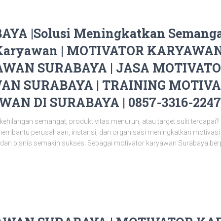
A |Solusi Meningkatkan Semangat
t Karyawan | MOTIVATOR KARYAWAN
WAN SURABAYA | JASA MOTIVATO
N SURABAYA | TRAINING MOTIVAS
AN DI SURABAYA | 0857-3316-2247
hilangan semangat, produktivitas menurun, atau target sulit tercapai? 
mbantu perusahaan, instansi, dan organisasi meningkatkan motivasi ker
i dan bisnis semakin sukses. Sebagai motivator karyawan Surabaya be