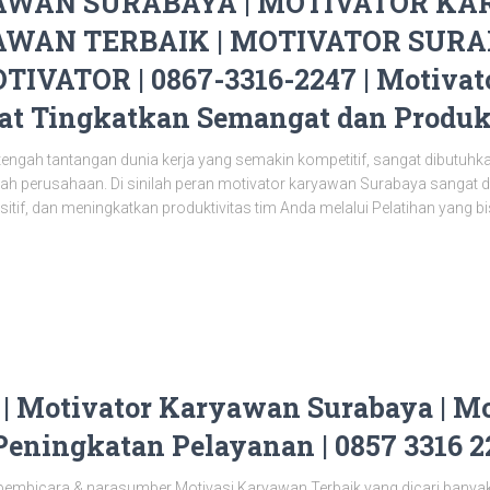
WAN SURABAYA | MOTIVATOR KA
WAN TERBAIK | MOTIVATOR SURAB
IVATOR | 0867-3316-2247 | Motiva
pat Tingkatkan Semangat dan Produk
tengah tantangan dunia kerja yang semakin kompetitif, sangat dibutu
ah perusahaan. Di sinilah peran motivator karyawan Surabaya sangat
if, dan meningkatkan produktivitas tim Anda melalui Pelatihan yang b
 | Motivator Karyawan Surabaya | M
 Peningkatan Pelayanan | 0857 3316 2
pembicara & narasumber Motivasi Karyawan Terbaik yang dicari banyak