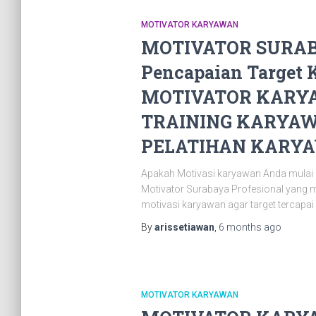
MOTIVATOR KARYAWAN
MOTIVATOR SURABAY
Pencapaian Targe
MOTIVATOR KARYA
TRAINING KARYAWA
PELATIHAN KARYAW
Apakah Motivasi karyawan Anda mulai ke
Motivator Surabaya Profesional yang me
motivasi karyawan agar target tercapa
By
arissetiawan
,
6 months
ago
MOTIVATOR KARYAWAN