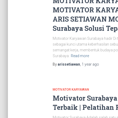
MOTIVATOR KARYA
MOTIVATOR KARYA
ARIS SETIAWAN MOT
Surabaya Solusi Te
Motivator Karyawan Surabaya hadir Di 
sebagai kunci utama keberhasilan sebu
semangat kerja, membentuk budaya posit
Surabaya.
Read more
By
arissetiawan
,
1 year
ago
MOTIVATOR KARYAWAN
Motivator Surabaya
Terbaik | Pelatihan
Motivator Surabaya Adalah salah satu 