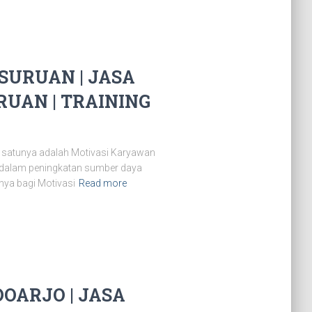
URUAN | JASA
UAN | TRAINING
 satunya adalah Motivasi Karyawan
 dalam peningkatan sumber daya
nya bagi Motivasi
Read more
OARJO | JASA