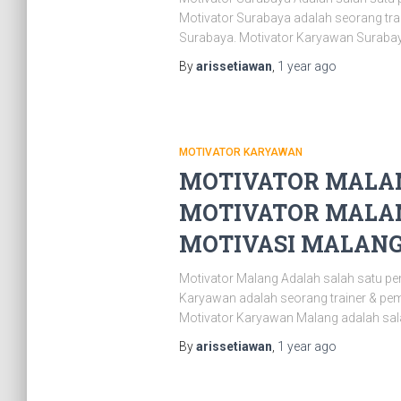
Motivator Surabaya adalah seorang tr
Surabaya. Motivator Karyawan Surabay
By
arissetiawan
,
1 year
ago
MOTIVATOR KARYAWAN
MOTIVATOR MALAN
MOTIVATOR MALAN
MOTIVASI MALANG |
Motivator Malang Adalah salah satu pe
Karyawan adalah seorang trainer & pe
Motivator Karyawan Malang adalah sal
By
arissetiawan
,
1 year
ago