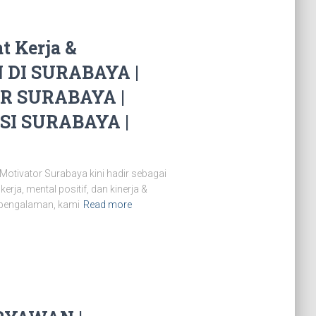
 Kerja &
 DI SURABAYA |
R SURABAYA |
I SURABAYA |
Motivator Surabaya kini hadir sebagai
ja, mental positif, dan kinerja &
rpengalaman, kami
Read more