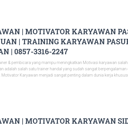
WAN | MOTIVATOR KARYAWAN PAS
UAN | TRAINING KARYAWAN PASUR
 | 0857-3316-2247
ainer & pembicara yang mampu meningkatkan Motivasi karyawan salah
n adalah salah satu trainer handal yang sudah sangat berpengalaman
 Motivator Karyawan menjadi sangat penting dalam dunia kerja khusus
WAN | MOTIVATOR KARYAWAN SID