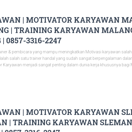
WAN | MOTIVATOR KARYAWAN MA
G | TRAINING KARYAWAN MALANG 
 0857-3316-2247
ainer & pembicara yang mampu meningkatkan Motivasi karyawan salah
alah salah satu trainer handal yang sudah sangat berpengalaman da
or Karyawan menjadi sangat penting dalam dunia kerja khususnya bagi 
WAN | MOTIVATOR KARYAWAN SLE
N | TRAINING KARYAWAN SLEMAN 