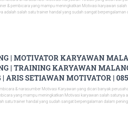
ainer & pembicara yang mampu meningkatkan Motivasi karyawan salah
a adalah salah satu trainer handal yang sudah sangat berpengalaman
G | MOTIVATOR KARYAWAN MALAN
G | TRAINING KARYAWAN MALANG 
 ARIS SETIAWAN MOTIVATOR | 085
mbicara & narasumber Motivasi Karyawan yang dicari banyak perusahaa
mbicara yang mampu meningkatkan Motivasi karyawan salah satunya a
ah satu trainer handal yang sudah sangat berpengalaman dalam penin