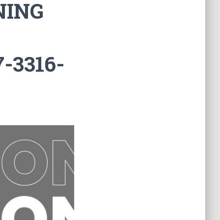
NING
-3316-