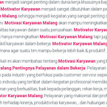
an
menjadi sangat penting dalam dunia kerja khususnya ba
.
Motivator Karyawan
menjadi sangat dibutuhkan dalam p
n
Malang
sehingga menjadi kegiatan yang sangat penting 
ni.
Motivasi Karyawan
Malang
akan mampu meningkatkan 
yalitas karyawan dalam suatu perusahaan.
Motivator Kary
k hanya meningkatkan
Motivasi Karyawan
Malang
tapi j
kill karyawan dalam bekerja.
Motivator Karyawan
Malan
mana agar suatu tim mampu bekerja lebih baik & produktif.
kali ini akan membahas tentang
Motivasi Karyawan
yang 
Malang
Pentingnya Pelayanan dalam Bekerja
. Pelayanan
s pada industri yang berfokus pada customer service seper
ap individu yang terlibat dalam kegiatan profesional memili
n yang berkualitas, baik kepada pelanggan, rekan kerja, m
ator Karyawan Malang
Pelayanan yang maksimal dan prof
terhadap kinerja, produktivitas karyawan, , dan hubungan