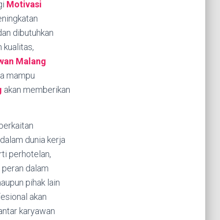
gi
Motivasi
eningkatan
dan dibutuhkan
kualitas,
awan
Malang
uga mampu
g
akan memberikan
berkaitan
 dalam dunia kerja
ti perhotelan,
ki peran dalam
aupun pihak lain
esional akan
 antar karyawan