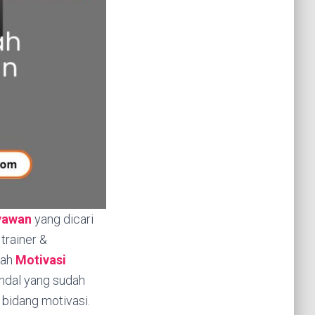
yawan
yang dicari
trainer &
lah
Motivasi
andal yang sudah
bidang motivasi.