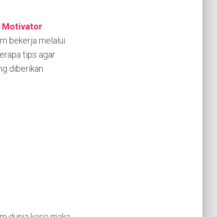
.
Motivator
m bekerja melalui
rapa tips agar
g diberikan
am dunia kerja maka