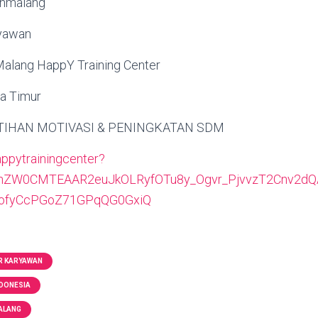
anmalang
yawan
alang HappY Training Center
a Timur
TIHAN MOTIVASI & PENINGKATAN SDM
happytrainingcenter?
NhZW0CMTEAAR2euJkOLRyfOTu8y_Ogvr_PjvvzT2Cnv2d
BofyCcPGoZ71GPqQG0GxiQ
R KARYAWAN
DONESIA
ALANG