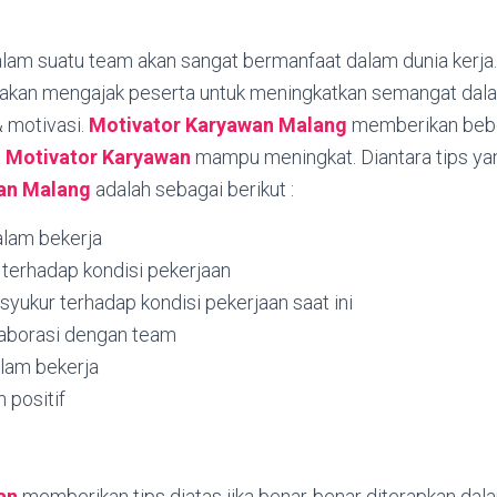
alam suatu team akan sangat bermanfaat dalam dunia kerja
akan mengajak peserta untuk meningkatkan semangat dala
& motivasi.
Motivator Karyawan
Malang
memberikan bebe
a
Motivator Karyawan
mampu meningkat. Diantara tips yan
wan
Malang
adalah sebagai berikut :
alam bekerja
if terhadap kondisi pekerjaan
yukur terhadap kondisi pekerjaan saat ini
aborasi dengan team
lam bekerja
n positif
an
memberikan tips diatas jika benar-benar diterapkan dal