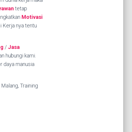
ryawan
tetap
ningkatkan
Motivasi
Kerja nya tentu
ng
/
Jasa
an hubungi kami.
er daya manusia
Malang, Training