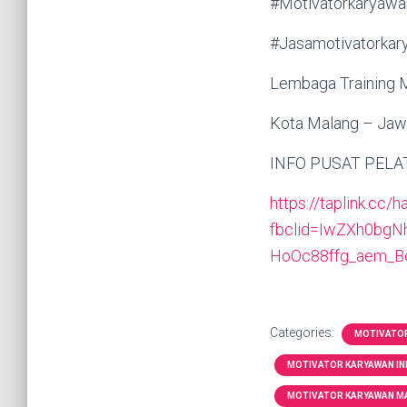
#Motivatorkaryaw
#Jasamotivatorkar
Lembaga Training M
Kota Malang – Jaw
INFO PUSAT PELA
https://taplink.cc/
fbclid=IwZXh0bg
HoOc88ffg_aem_
Categories:
MOTIVATO
MOTIVATOR KARYAWAN IN
MOTIVATOR KARYAWAN M