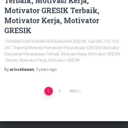
Terbaik, Motivasi Kerja,
Motivator GRESIK Terbaik,
Motivator Kerja, Motivator
GRESIK
TRAINING KARYAWAN PERUSAHAAN GRESIK, Call 085-733-163-
247, Training Motivasi Karyawan Perusahaan GRESIK| Motivator
Karyawan Perusahaan Terbaik, Motivasi Kerja, Motivator GRESIK
Terbaik, Motivator Kerja, Motivator GRESIK
By
arissetiawan
,
3 years
ago
Posts
1
2
NEXT
pagination