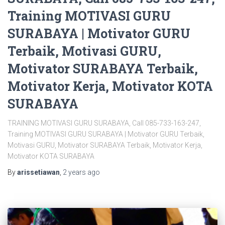
Training MOTIVASI GURU
SURABAYA | Motivator GURU
Terbaik, Motivasi GURU,
Motivator SURABAYA Terbaik,
Motivator Kerja, Motivator KOTA
SURABAYA
TRAINING MOTIVASI GURU SURABAYA, Call 085-733-163-247,
Training MOTIVASI GURU SURABAYA | Motivator GURU Terbaik,
Motivasi GURU, Motivator SURABAYA Terbaik, Motivator Kerja,
Motivator KOTA SURABAYA
By
arissetiawan
,
2 years
ago