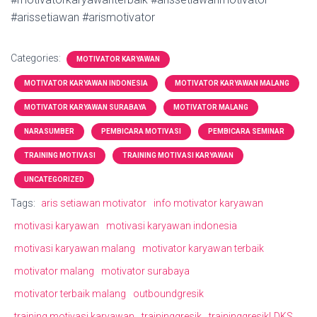
#arissetiawan #arismotivator
Categories:
MOTIVATOR KARYAWAN
MOTIVATOR KARYAWAN INDONESIA
MOTIVATOR KARYAWAN MALANG
MOTIVATOR KARYAWAN SURABAYA
MOTIVATOR MALANG
NARASUMBER
PEMBICARA MOTIVASI
PEMBICARA SEMINAR
TRAINING MOTIVASI
TRAINING MOTIVASI KARYAWAN
UNCATEGORIZED
Tags:
aris setiawan motivator
info motivator karyawan
motivasi karyawan
motivasi karyawan indonesia
motivasi karyawan malang
motivator karyawan terbaik
motivator malang
motivator surabaya
motivator terbaik malang
outboundgresik
training motivasi karyawan
traininggresik
traininggresikLDKS