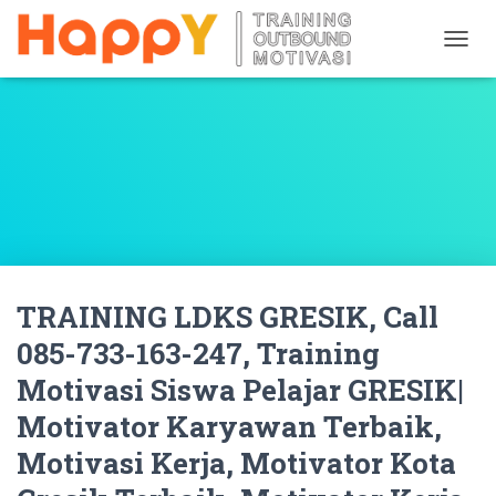
T
O
G
G
L
E
N
A
V
I
G
A
TRAINING LDKS GRESIK, Call
T
I
085-733-163-247, Training
O
N
Motivasi Siswa Pelajar GRESIK|
Motivator Karyawan Terbaik,
Motivasi Kerja, Motivator Kota