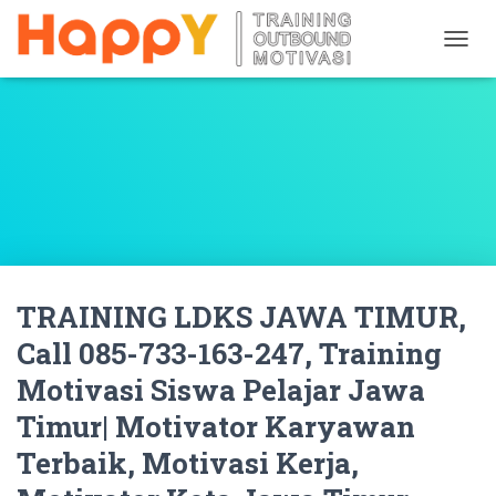
T
O
G
G
L
E
N
A
V
I
G
A
TRAINING LDKS JAWA TIMUR,
T
I
Call 085-733-163-247, Training
O
N
Motivasi Siswa Pelajar Jawa
Timur| Motivator Karyawan
Terbaik, Motivasi Kerja,