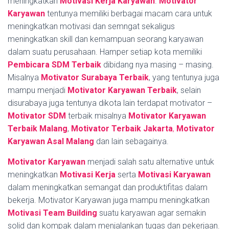
meningkatkan
Motivasi Kerja Karyawan
.
Motivator
Karyawan
tentunya memiliki berbagai macam cara untuk
meningkatkan motivasi dan semngat sekaligus
meningkatkan skill dan kemampuan seorang karyawan
dalam suatu perusahaan. Hamper setiap kota memiliki
Pembicara SDM Terbaik
dibidang nya masing – masing.
Misalnya
Motivator Surabaya Terbaik
, yang tentunya juga
mampu menjadi
Motivator Karyawan Terbaik
, selain
disurabaya juga tentunya dikota lain terdapat motivator –
Motivator SDM
terbaik misalnya
Motivator Karyawan
Terbaik Malang
,
Motivator Terbaik Jakarta
,
Motivator
Karyawan Asal Malang
dan lain sebagainya.
Motivator Karyawan
menjadi salah satu alternative untuk
meningkatkan
Motivasi Kerja
serta
Motivasi Karyawan
dalam meningkatkan semangat dan produktifitas dalam
bekerja. Motivator Karyawan juga mampu meningkatkan
Motivasi Team Building
suatu karyawan agar semakin
solid dan kompak dalam menjalankan tugas dan pekerjaan.