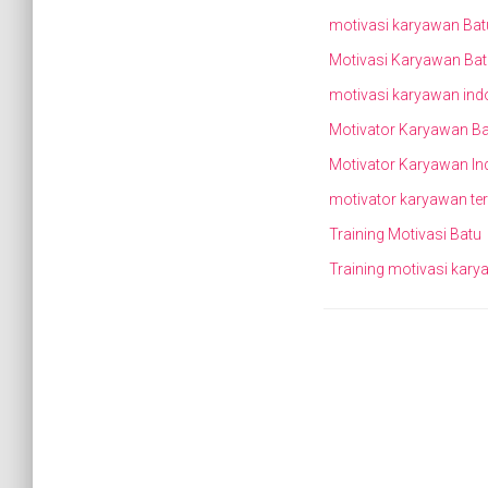
motivasi karyawan Bat
Motivasi Karyawan Bat
motivasi karyawan ind
Motivator Karyawan B
Motivator Karyawan In
motivator karyawan ter
Training Motivasi Batu
Training motivasi kar