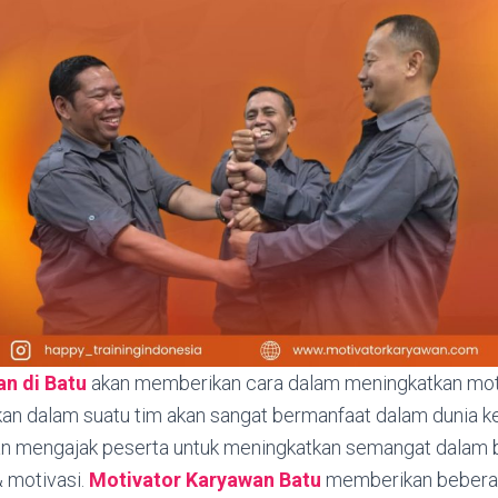
n di Batu
akan memberikan cara dalam meningkatkan moti
kan dalam suatu tim akan sangat bermanfaat dalam dunia ke
n mengajak peserta untuk meningkatkan semangat dalam b
& motivasi.
Motivator Karyawan Batu
memberikan beberap