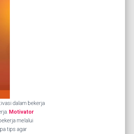
vasi dalam bekerja
rja.
Motivator
ekerja melalui
a tips agar