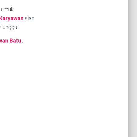
untuk
 Karyawan
siap
 unggul.
wan Batu
,