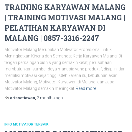
TRAINING KARYAWAN MALANG
| TRAINING MOTIVASI MALANG |
PELATIHAN KARYAWAN DI
MALANG | 0857-3316-2247
Motivator Malang Merupakan Motivator Profesional untuk
Meningkatkan Kinerja dan Semangat Kerja Karyawan Malang, Di
tengah persaingan bisnis yang semakin ketat, perusahaan
membutuhkan sumber daya manusia yang produktif, disiplin, dan
memiliki motivasi kerja tinggi. Oleh karena itu, kebutuhan akan
Motivator Malang, Motivator Karyawan di Malang, dan Jasa
Motivator Malang semakin meningkat
Read more
By
arissetiawan
,
2 months
ago
INFO MOTIVATOR TERBAIK