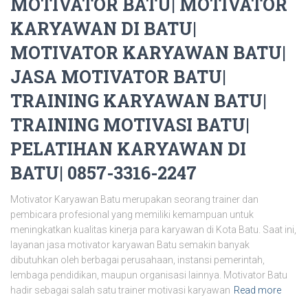
MOTIVATOR BATU| MOTIVATOR
KARYAWAN DI BATU|
MOTIVATOR KARYAWAN BATU|
JASA MOTIVATOR BATU|
TRAINING KARYAWAN BATU|
TRAINING MOTIVASI BATU|
PELATIHAN KARYAWAN DI
BATU| 0857-3316-2247
Motivator Karyawan Batu merupakan seorang trainer dan
pembicara profesional yang memiliki kemampuan untuk
meningkatkan kualitas kinerja para karyawan di Kota Batu. Saat ini,
layanan jasa motivator karyawan Batu semakin banyak
dibutuhkan oleh berbagai perusahaan, instansi pemerintah,
lembaga pendidikan, maupun organisasi lainnya. Motivator Batu
hadir sebagai salah satu trainer motivasi karyawan
Read more