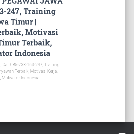
 PEGAWAI JAWA
3-247, Training
a Timur |
rbaik, Motivasi
Timur Terbaik,
ator Indonesia
ll 085-733-163-247, Training
yawan Terbaik, Motivasi Kerja,
, Motivator Indonesia