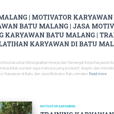
MALANG | MOTIVATOR KARYAWAN 
WAN BATU MALANG | JASA MOTIV
NG KARYAWAN BATU MALANG | TRA
LATIHAN KARYAWAN DI BATU MALAN
ofesional untuk Meningkatkan Kinerja dan Semangat Kerja Karyawan Bat
utuhkan sumber daya manusia yang produktif, disiplin, dan memiliki mot
tor Karyawan di Batu, dan Jasa Motivator Batu semakin
Read more
MOTIVATOR KARYAWAN