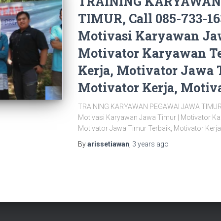
TRAINING KARYAWAN
TIMUR, Call 085-733-16
Motivasi Karyawan Jaw
Motivator Karyawan Te
Kerja, Motivator Jawa 
Motivator Kerja, Motiv
TRAINING KARYAWAN PEGAWAI JAWA TIMUR, Ca
Motivasi Karyawan Jawa Timur | Motivator Kar
Motivator Jawa Timur Terbaik, Motivator Kerja
By
arissetiawan
,
3 years
ago