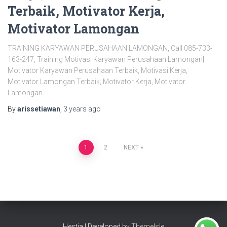
Terbaik, Motivator Kerja,
Motivator Lamongan
TRAINING KARYAWAN PERUSAHAAN LAMONGAN, Call 085-733-
163-247, Training Motivasi Karyawan Perusahaan Lamongan|
Motivator Karyawan Perusahaan Terbaik, Motivasi Kerja,
Motivator Lamongan Terbaik, Motivator Kerja, Motivator
Lamongan
By
arissetiawan
,
3 years
ago
Posts
1
2
NEXT
pagination
Hestia | Developed by
ThemeIsle