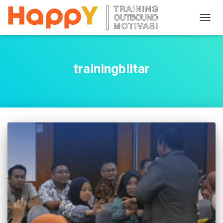
TOGG
NAVIG
trainingblitar