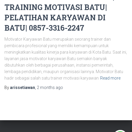
TRAINING MOTIVASI BATU|
PELATIHAN KARYAWAN DI
BATU| 0857-3316-2247
Motivator Karyawan Batu merupakan seorang trainer dan
pembicara profesional yang memiliki kemampuan untuk
meningkatkan kualitas kinerja para karyawan di Kota Batu. Saat ini,
layanan jasa motivator karyawan Batu semakin banyak
dibutuhkan oleh berbagai perusahaan, instansi pemerintah,
lembaga pendidikan, maupun organisasi lainnya. Motivator Batu
hadir sebagai salah satu trainer motivasi karyawan
Read more
By
arissetiawan
,
2 months
ago