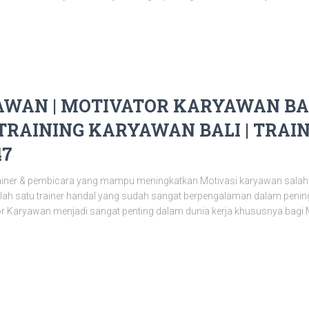
WAN | MOTIVATOR KARYAWAN BALI
 TRAINING KARYAWAN BALI | TRAI
47
ainer & pembicara yang mampu meningkatkan Motivasi karyawan salah
salah satu trainer handal yang sudah sangat berpengalaman dalam pen
or Karyawan menjadi sangat penting dalam dunia kerja khususnya bagi 