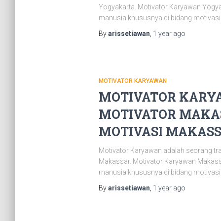
Yogyakarta. Motivator Karyawan Yogya
manusia khususnya di bidang motivasi.
By
arissetiawan
,
1 year
ago
MOTIVATOR KARYAWAN
MOTIVATOR KARYA
MOTIVATOR MAKAS
MOTIVASI MAKASSAR
Motivator Karyawan adalah seorang tr
Makassar. Motivator Karyawan Makassa
manusia khususnya di bidang motivasi.
By
arissetiawan
,
1 year
ago