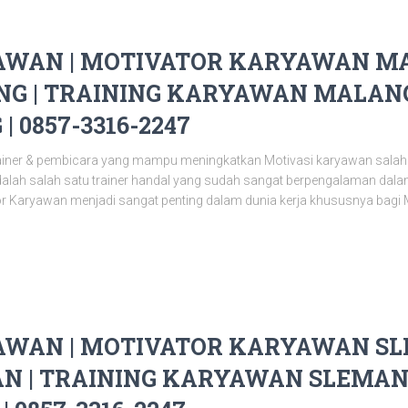
WAN | MOTIVATOR KARYAWAN MA
G | TRAINING KARYAWAN MALANG 
 0857-3316-2247
ainer & pembicara yang mampu meningkatkan Motivasi karyawan salah
alah salah satu trainer handal yang sudah sangat berpengalaman da
or Karyawan menjadi sangat penting dalam dunia kerja khususnya bagi 
WAN | MOTIVATOR KARYAWAN SLE
N | TRAINING KARYAWAN SLEMAN 