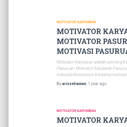
MOTIVATOR KARYAWAN
MOTIVATOR KARYA
MOTIVATOR PASUR
MOTIVASI PASURUAN
Motivator Karyawan adalah seorang tr
Pasuruan. Motivator Karyawan Pasurua
manusia khususnya di bidang motivasi.
By
arissetiawan
,
1 year
ago
MOTIVATOR KARYAWAN
MOTIVATOR KARYA