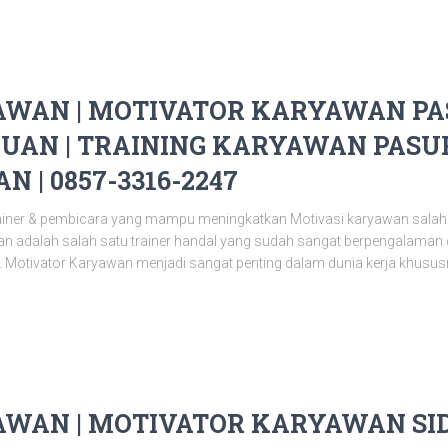
WAN | MOTIVATOR KARYAWAN PAS
UAN | TRAINING KARYAWAN PASUR
 | 0857-3316-2247
ainer & pembicara yang mampu meningkatkan Motivasi karyawan salah
n adalah salah satu trainer handal yang sudah sangat berpengalaman
 Motivator Karyawan menjadi sangat penting dalam dunia kerja khusus
WAN | MOTIVATOR KARYAWAN SID