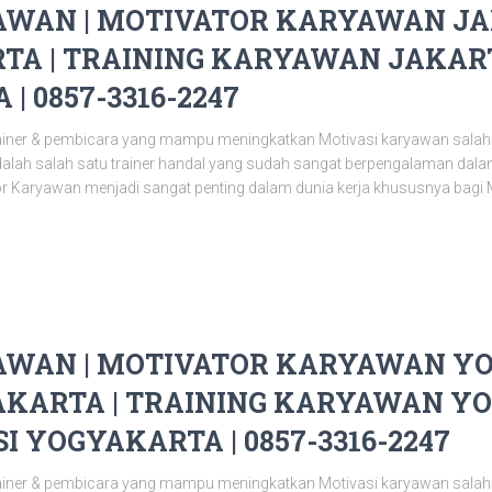
WAN | MOTIVATOR KARYAWAN JAK
TA | TRAINING KARYAWAN JAKART
| 0857-3316-2247
ainer & pembicara yang mampu meningkatkan Motivasi karyawan salah
adalah salah satu trainer handal yang sudah sangat berpengalaman da
or Karyawan menjadi sangat penting dalam dunia kerja khususnya bagi 
WAN | MOTIVATOR KARYAWAN YO
KARTA | TRAINING KARYAWAN YO
I YOGYAKARTA | 0857-3316-2247
ainer & pembicara yang mampu meningkatkan Motivasi karyawan salah