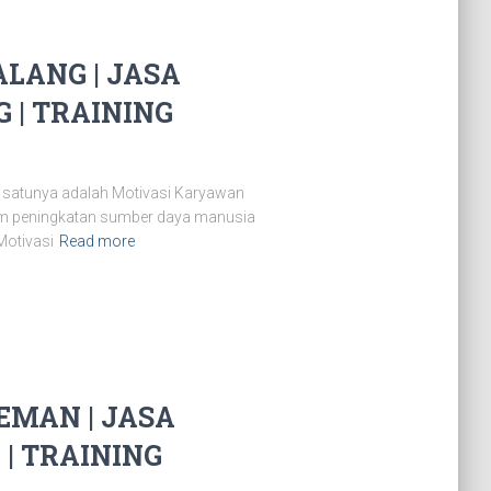
LANG | JASA
| TRAINING
 satunya adalah Motivasi Karyawan
lam peningkatan sumber daya manusia
Motivasi
Read more
MAN | JASA
| TRAINING