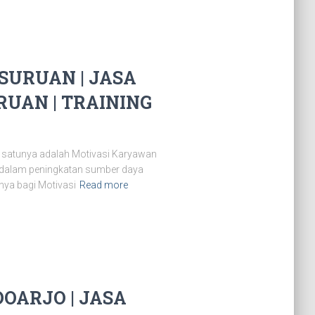
URUAN | JASA
UAN | TRAINING
 satunya adalah Motivasi Karyawan
 dalam peningkatan sumber daya
nya bagi Motivasi
Read more
OARJO | JASA