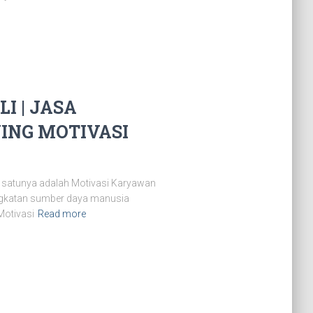
 | JASA
NING MOTIVASI
 satunya adalah Motivasi Karyawan
ingkatan sumber daya manusia
Motivasi
Read more