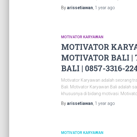
By
arissetiawan
,
1 year
ago
MOTIVATOR KARYAWAN
MOTIVATOR KARYA
MOTIVATOR BALI |
BALI | 0857-3316-22
Motivator Karyawan adalah seorang tr
Bali. Motivator Karyawan Bali adalah 
khususnya di bidang motivasi. Motivat
By
arissetiawan
,
1 year
ago
MOTIVATOR KARYAWAN