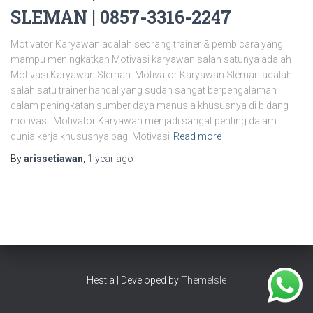
SLEMAN | 0857-3316-2247
Motivator Karyawan adalah seorang trainer & pembicara yang
mampu meningkatkan Motivasi karyawan salah satunya adalah
Motivasi Karyawan Sleman. Motivator Karyawan Sleman adalah
salah satu trainer handal yang sudah sangat berpengalaman
dalam peningkatan sumber daya manusia khususnya di bidang
motivasi. Motivator Karyawan menjadi sangat penting dalam
dunia kerja khususnya bagi Motivasi
Read more
By
arissetiawan
,
1 year
ago
Hestia | Developed by
ThemeIsle