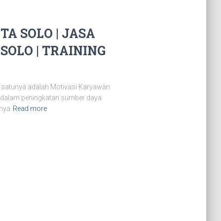
A SOLO | JASA
SOLO | TRAINING
 satunya adalah Motivasi Karyawan
n dalam peningkatan sumber daya
snya
Read more