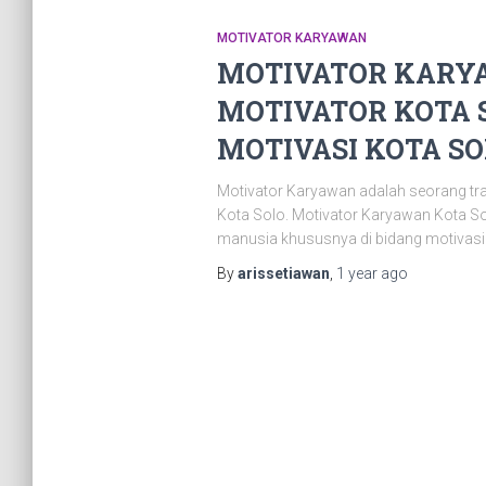
MOTIVATOR KARYAWAN
MOTIVATOR KARYA
MOTIVATOR KOTA S
MOTIVASI KOTA SOL
Motivator Karyawan adalah seorang tr
Kota Solo. Motivator Karyawan Kota S
manusia khususnya di bidang motivasi.
By
arissetiawan
,
1 year
ago