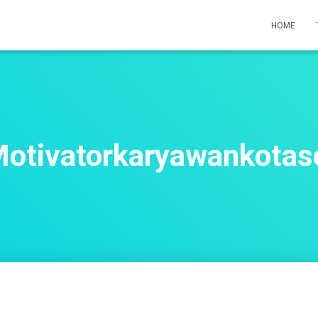
HOME
otivatorkaryawankotas