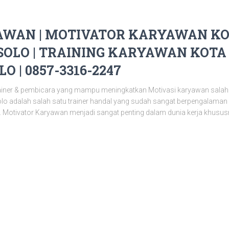
WAN | MOTIVATOR KARYAWAN KOT
OLO | TRAINING KARYAWAN KOTA 
O | 0857-3316-2247
ainer & pembicara yang mampu meningkatkan Motivasi karyawan salah
olo adalah salah satu trainer handal yang sudah sangat berpengalama
 Motivator Karyawan menjadi sangat penting dalam dunia kerja khusu