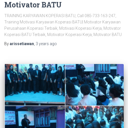
Motivator BATU
TRAINING KARYAWAN KOPERASI BATU, Call 085-733-163-247,
Training Motivasi Karyawan Koperasi BATU| Motivator Karyawan
Perusahaan Koperasi Terbaik, Motivasi Koperasi Kerja, Motivator
Koperasi BATU Terbaik, Motivator Koperasi Kerja, Motivator BATU
By
arissetiawan
,
3 years
ago