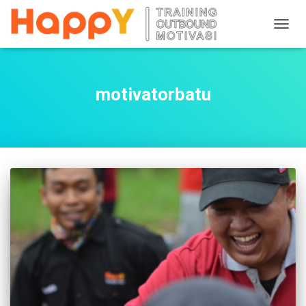
TOGG
NAVIG
motivatorbatu