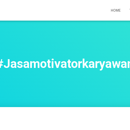
HOME
#Jasamotivatorkaryawa