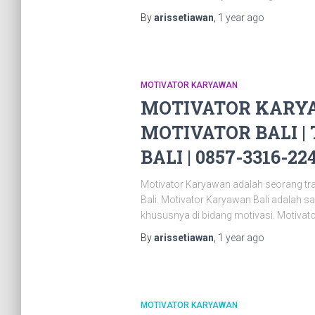
By
arissetiawan
,
1 year
ago
MOTIVATOR KARYAWAN
MOTIVATOR KARYA
MOTIVATOR BALI |
BALI | 0857-3316-22
Motivator Karyawan adalah seorang tr
Bali. Motivator Karyawan Bali adalah 
khususnya di bidang motivasi. Motivat
By
arissetiawan
,
1 year
ago
MOTIVATOR KARYAWAN