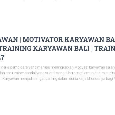
WAN | MOTIVATOR KARYAWAN BALI
 TRAINING KARYAWAN BALI | TRAI
47
ainer & pembicara yang mampu meningkatkan Motivasi karyawan salah
salah satu trainer handal yang sudah sangat berpengalaman dalam pen
or Karyawan menjadi sangat penting dalam dunia kerja khususnya bagi 