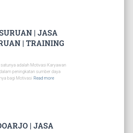
URUAN | JASA
UAN | TRAINING
 satunya adalah Motivasi Karyawan
 dalam peningkatan sumber daya
nya bagi Motivasi
Read more
OARJO | JASA