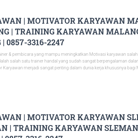
WAN | MOTIVATOR KARYAWAN MA
G | TRAINING KARYAWAN MALANG 
 0857-3316-2247
ainer & pembicara yang mampu meningkatkan Motivasi karyawan salah
alah salah satu trainer handal yang sudah sangat berpengalaman da
or Karyawan menjadi sangat penting dalam dunia kerja khususnya bagi 
WAN | MOTIVATOR KARYAWAN SLE
N | TRAINING KARYAWAN SLEMAN 