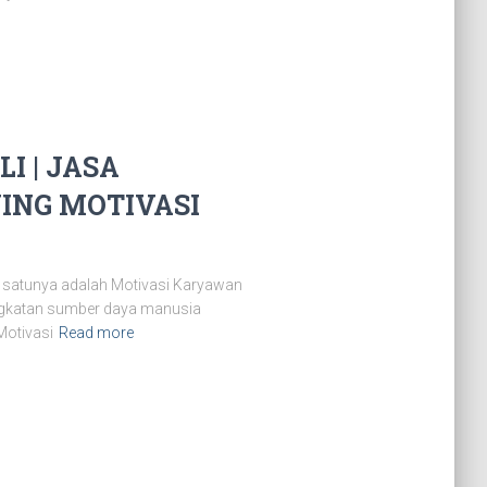
 | JASA
NING MOTIVASI
 satunya adalah Motivasi Karyawan
ingkatan sumber daya manusia
Motivasi
Read more