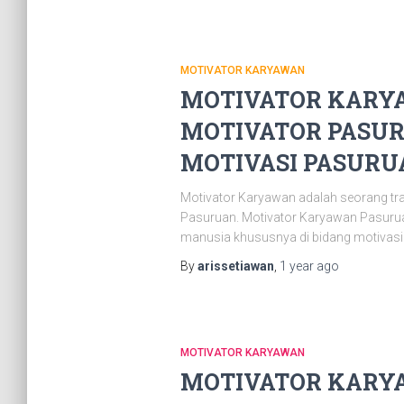
MOTIVATOR KARYAWAN
MOTIVATOR KARYA
MOTIVATOR PASUR
MOTIVASI PASURUAN
Motivator Karyawan adalah seorang tr
Pasuruan. Motivator Karyawan Pasurua
manusia khususnya di bidang motivasi.
By
arissetiawan
,
1 year
ago
MOTIVATOR KARYAWAN
MOTIVATOR KARYA