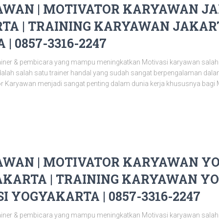
WAN | MOTIVATOR KARYAWAN JAK
TA | TRAINING KARYAWAN JAKART
| 0857-3316-2247
ainer & pembicara yang mampu meningkatkan Motivasi karyawan salah
adalah salah satu trainer handal yang sudah sangat berpengalaman da
or Karyawan menjadi sangat penting dalam dunia kerja khususnya bagi 
WAN | MOTIVATOR KARYAWAN YO
KARTA | TRAINING KARYAWAN YO
I YOGYAKARTA | 0857-3316-2247
ainer & pembicara yang mampu meningkatkan Motivasi karyawan salah