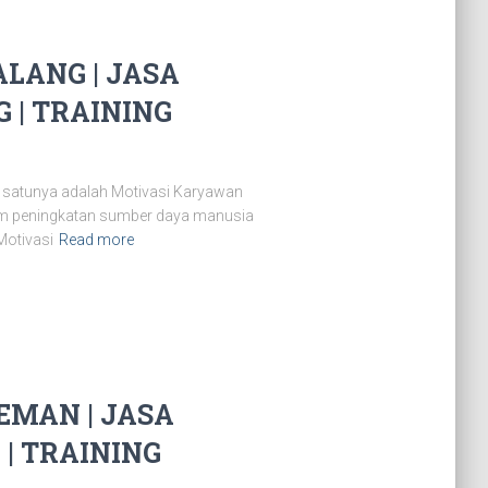
LANG | JASA
| TRAINING
 satunya adalah Motivasi Karyawan
lam peningkatan sumber daya manusia
Motivasi
Read more
MAN | JASA
| TRAINING