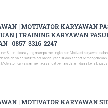
WAN | MOTIVATOR KARYAWAN PAS
UAN | TRAINING KARYAWAN PASUR
 | 0857-3316-2247
ainer & pembicara yang mampu meningkatkan Motivasi karyawan salah
n adalah salah satu trainer handal yang sudah sangat berpengalaman
 Motivator Karyawan menjadi sangat penting dalam dunia kerja khusus
WAN | MOTIVATOR KARYAWAN SID