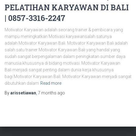
PELATIHAN KARYAWAN DI BALI
| 0857-3316-2247
Motivator Karyawan adalah seorang trainer & pembicara yang
mampu meningkatkan Motivasi karyawansalah satunya
adalah Motivator Karyawan Bali. Motivator Karyawan Bali adalah
salah satu trainer Motivator Karyawan Bali yang handal yang
sudah sangat berpengalaman dalam peningkatan sumber daya
manusia khususnya di bidang motivasi. Motivator Karyawan
Bali menjadi sangat penting dalam dunia kerja khususnya
bagi Motivator Karyawan Bali. Motivator Karyawan menjadi sangat
dibutuhkan dalam
Read more
By
arissetiawan
,
7 months
ago