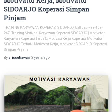
Motivator Kerja, Motivator
SIDOARJO Koperasi Simpan
Pinjam
TRAINING KARYAWAN KOPERASI SIDOARJO, Call 085-733-163-
247, Training Motivasi Karyawan Koperasi SIDOARJO | Motivator
Karyawan Koperasi Terbaik, Motivasi Kerja Koperasi, Motivator
SIDOARJO Terbaik, Motivator Kerja, Motivator SIDOARJO Koperasi
Simpan Pinjam
By
arissetiawan
,
2 years
ago