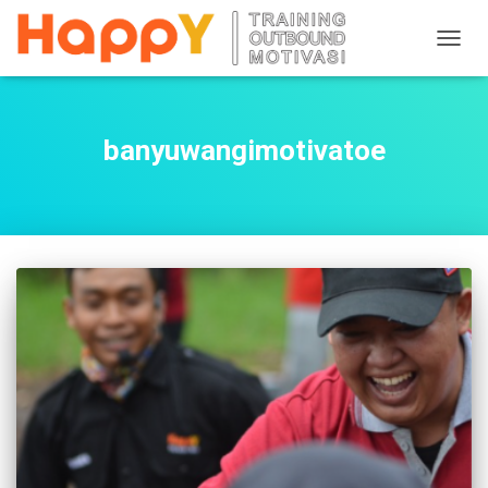
TOGG
NAVIG
banyuwangimotivatoe