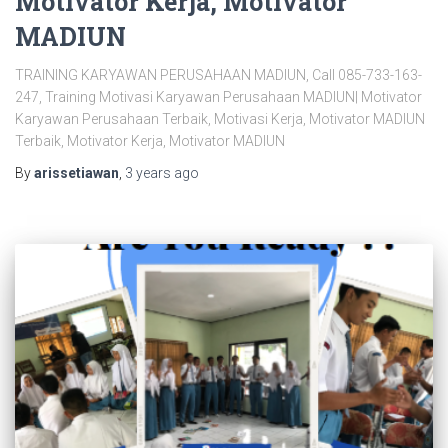
Motivator Kerja, Motivator
MADIUN
TRAINING KARYAWAN PERUSAHAAN MADIUN, Call 085-733-163-
247, Training Motivasi Karyawan Perusahaan MADIUN| Motivator
Karyawan Perusahaan Terbaik, Motivasi Kerja, Motivator MADIUN
Terbaik, Motivator Kerja, Motivator MADIUN
By
arissetiawan
,
3 years
ago