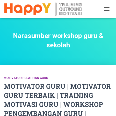
TOGG
NAVIG
Narasumber workshop guru &
sekolah
MOTIVATOR PELATIHAN GURU
MOTIVATOR GURU | MOTIVATOR
GURU TERBAIK | TRAINING
MOTIVASI GURU | WORKSHOP
PENGEMBANGAN GURU |